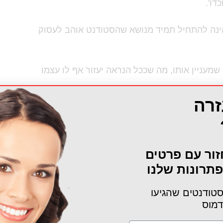
דו'.
ינה להתחיל תמיד מנושא שהסטודנט אוהב לעסוק
מעניין אותו, מה שככל הנראה יעזור אף לו עצמו
זרה
ך החומר הנלמד, אשר ניתן להרחיב עליו ולחקור
להיעזר בה על מנת לחשוב על רעיונות חדשים
זור עם פרטים
תרונות שלנו
טודנטים שהגיעו
דמוס
רות