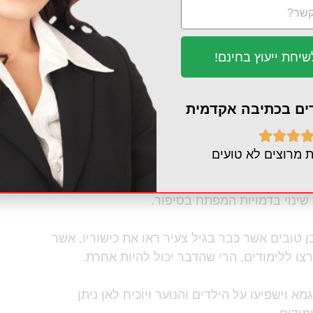
ם להיות כאמור לעיל בתחומים אשר מעניינים את
יחת ייעוץ בחינם!
 ובני נוער ובכך להשפיע על תפיסת עולמם החברתית
רים בכתיבה אקדמית



 מרוצים לא טועים
שינוי בדמויות המפתח בסיפור.
 טובים אשר כבר בגיל צעיר ראו את כישוריו, אשר
רצו ללימודים, הרי שהדבר יכול להיות אחרת.
א וישפיעו על הילדים והנוער ויוכיח לאן ניתן