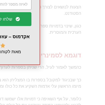
הצעות לנושאים לצורך סמינריון בספרות, יכולי
הסטודנט.
שלחו לש
כגון, שינוי בדמויות ספרותיות בספרות לילדים
הערכית והמוסרית.
אקדמוס – עוז


מאות לקוחות
דוגמא לסמינריון בספרות
כהמשך לאמור לעיל, הרי שניתן בספרות לערוך 
כך שבניגוד למקובל בספרות בו המצליחן הוא בן
מיומו הראשון עלי אדמות השקיע את כל כולו ומ
כלומר, על אף השאיפה כי דמויות אלו ישמשו דוגמ