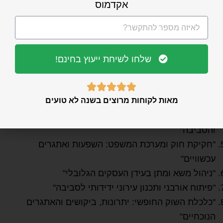
הלימודים האקדמיים.
אקדמוס
"השפעת הטכנולוגיה על החברה: אתגרים
והזדמנויות"
"שוויון מגדר בעבודה: המציאות הנוכחית והאתגרים
שלחו לשיחת ייעוץ בחינם!
העתידיים"





"מערכות בריאות דיגיטליות: יתרונות, איומים
מאות לקוחות מרוצים בשנה לא טועים
ואתגרים"
"שינויי אקלים והשפעתם על החיים האנושיים
והסביבה"
"חקיקת חוק ומערכת המשפט: השפעות ואתגרים
עכשוויים"
"ניהול משא ומתן בעידן העסקים הגלובלי"
"פיתוח אורבני ותכנון עירוני ידידותי לסביבה"
"כלכלת השוק החופשי: יתרונות, ביקושים והאתגרים
הנוכחיים"