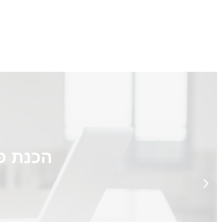
גילי
אוניברסיטת בר-אילן