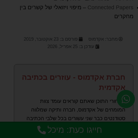
Connected Papers
– מיפוי ויזואלי של קשרים בין
מחקרים
מחבר:
אקדמוס
פורסם ב:
23 אוקטובר, 2019
עודכן ב: 25 אפריל, 2026
חברת אקדמוס - עוזרים בכתיבה
אקדמית
מאחורי התוכן שאתם קוראים עומד צוות
המומחים של אקדמוס, חברה ותיקה שמלווה
סטודנטים כבר שני עשורים בכל שלבי הכתיבה
האקדמית. אנו מסייעים בבחירת נושא, בניית
חייגו כעת: מיכל
מתודולוגיה, איתור מקורות, ניתוחים סטטיסטיים