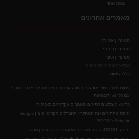
מפת אתר
מאמרים אחרונים
סמינריון איכותני
סמינריון כמותי
סמינריון עיוני
כללי כתיבת ביבליוגרפיה
כללי ציטוט
ניסוח מחדש של פסקאות בצורה אקדמית אוטומטית: מדריך מעשי
עם כלי AI ודוגמאות
כלי AI מומלצים לסיכום מאמרים אקדמיים באנגלית
איפה מתחילים את המחקר? ההבדלים הקריטיים בין Google
Scholar ל-JSTOR
מדריך JSTOR: גישה מהבית, מאמרים חינם וסינון חכם
חיפוש אקדמי חכם ב-Google Scholar: מדריך לסטודנטים