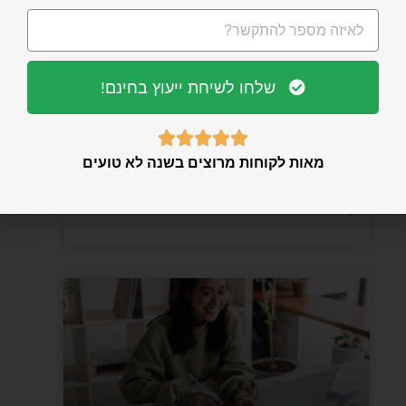
שלחו לשיחת ייעוץ בחינם!
ניסוח מחדש של פסקאות בצורה





אקדמית אוטומטית: מדריך מעשי
מאות לקוחות מרוצים בשנה לא טועים
עם כלי AI ודוגמאות
קראו עוד »