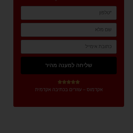
שליחה למענה מהיר





אקדמוס – עוזרים בכתיבה אקדמית