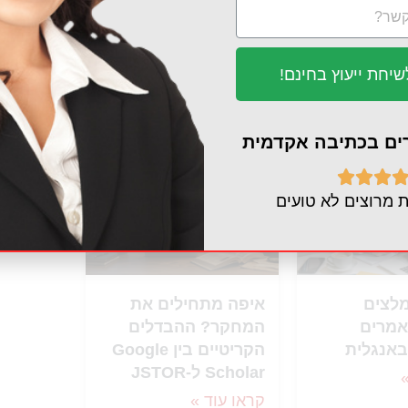
יחת ייעוץ בחינם!
יין אותך...
רים בכתיבה אקדמית



 מרוצים לא טועים
A מומלצים
איפה מתחילים את
אמרים
המחקר? ההבדלים
באנגלית
הקריטיים בין Google
Scholar ל-JSTOR
קראו עוד »