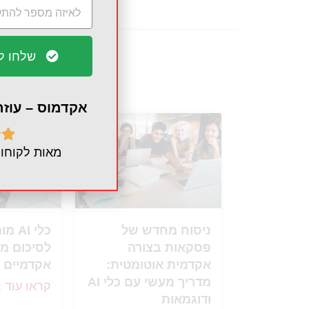
שלחו לש
עשויי לענ
אקדמוס – עוז


מאות לקוחות
ניסוח מחדש של
כלי I
פסקאות בצורה
לסיכום מ
אקדמית אוטומטית:
אקדמיים 
מדריך מעשי עם כלי AI
קראו עוד »
ודוגמאות