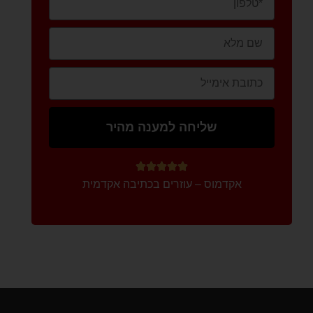
שליחה למענה מהיר





אקדמוס – עוזרים בכתיבה אקדמית