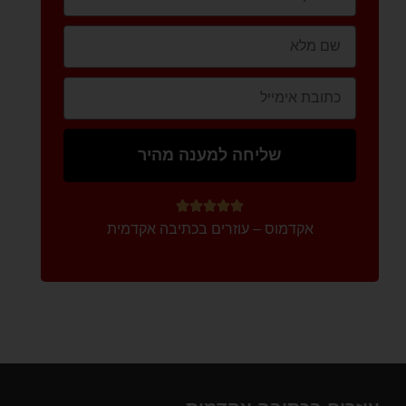
שליחה למענה מהיר





אקדמוס – עוזרים בכתיבה אקדמית