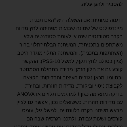
להסביר ולהגן עליה.
דוגמה כמותית: אם השאלה היא "האם תכנית
מיינדפולנס של שמונה שבועות מפחיתה לחץ מדווח
בקרב סטודנטים שנה א' לעומת סטודנטים שלא
משתתפים בתכנית?", המשתנה הבלתי־תלוי ברור
(השתתפות בתכנית), והמשתנה התלוי מוגדר היטב
(ציון בסולם לחץ תקף, למשל PSS‑10). ההקשר
קובע גם את חלון הזמן: מדידה בתחילת הסמסטר
ובסיומו. מכאן נגזרים העיצוב והבדיקות: הקצאה
לקבוצת ניסוי וביקורת, מדידות חוזרות, ובחירת
בדיקה מתאימה כגון t למדגמים תלויים או ANOVA
עם מדידות חוזרות. כששואלים נכון, אפשר גם לציין
מראש משתני בקרה רלוונטיים, למשל גיל, עומס
קורסים ושעות עבודה, ולתכנן רגרסיה שבה הם
נכללים. אפילו גודל המדגם אינו ניחוש: אומדן אפקט