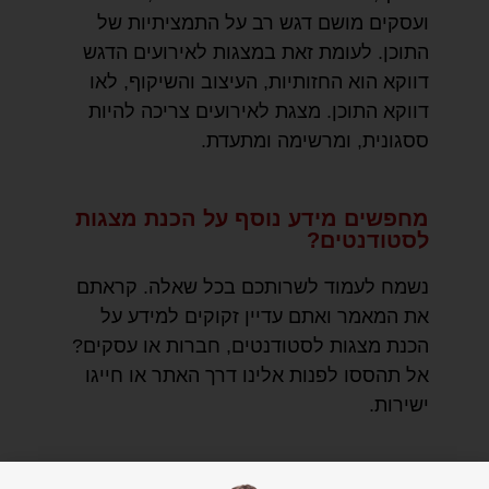
ועסקים מושם דגש רב על התמציתיות של
התוכן. לעומת זאת במצגות לאירועים הדגש
דווקא הוא החזותיות, העיצוב והשיקוף, לאו
דווקא התוכן. מצגת לאירועים צריכה להיות
ססגונית, ומרשימה ומתעדת.
מחפשים מידע נוסף על הכנת מצגות
לסטודנטים?
נשמח לעמוד לשרותכם בכל שאלה. קראתם
את המאמר ואתם עדיין זקוקים למידע על
הכנת מצגות לסטודנטים, חברות או עסקים?
אל תהססו לפנות אלינו דרך האתר או חייגו
ישירות.
לטיפים ועדכונים על כתיבת עבודות סמינריון