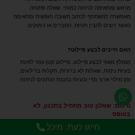
מראש ומתאימה לניתוח כמותי. שאלה פתוחה
מאפשרת למשתתף לכתוב תשובה חופשית ומתאימה
כאשר רוצים להבין חוויות, הסברים או נימוקים.
האם חייבים לבצע פיילוט?
מומלץ מאוד לבצע פיילוט. פיילוט קטן עוזר לזהות
בעיות ניסוח, שאלות לא ברורות, תקלות בדילוגים,
זמן מילוי ארוך מדי ובעיות בהכנת הנתונים לניתוח.
סיכום: שאלון טוב מתחיל בתכנון, לא
בטופס
חייגו כעת: מיכל
בניית שאלון בגוגל פורמס למחקר אקדמי היא פעולה